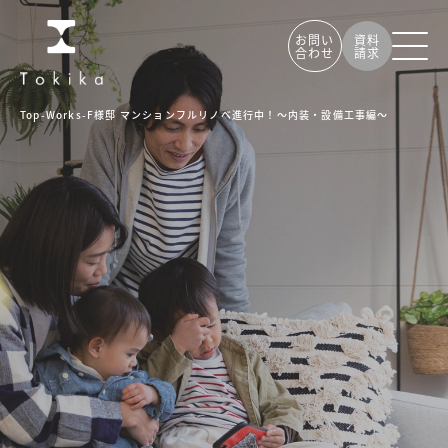
お問い
資料
合わせ
請求
Top
-
Works
-
F様邸 マンションフルリノベ進行中！～内装・設備工事編～