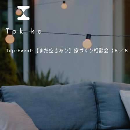
Top
-
Event
-
【まだ空きあり】家づくり相談会（８／８