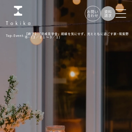
お問い
資料
合わせ
請求
【終了】「完成見学会」視線を気にせず、光とともに過ごす家~筑紫野
Top
-
Event
-
市~ (２／２１～３／１)