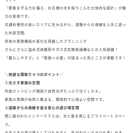
『家族を守る力を備え、お日様の光を採りこんだ立体的な設計』が魅
力の実邸です。
交通利便性の良いエリアに住みながら、道路からの視線を上手に遮っ
た外部空間、
将来の家族構成の変化を見越したプランニング
さらにさらに温水式床暖房やガス式衣類乾燥機などの人気設備！
『暮らしやすさ』と『家族への愛』が詰まった見どころが満載です！
＼快適な間取り４つのポイント／
①光さす家族の空間
吹抜け＋リビング階段で自然光がたっぷり注ぐＬＤＫ。
家族の笑顔が自然と集まる、開放的で心地よい空間です。
②道路からの視線を遮る安心の遊び場空間
壁に囲われたインナーテラスは、光と風を感じるプライベートスペー
ス。
お子さまの遊び場としてはもちろん、気がねなくＢＢＱも楽しめま