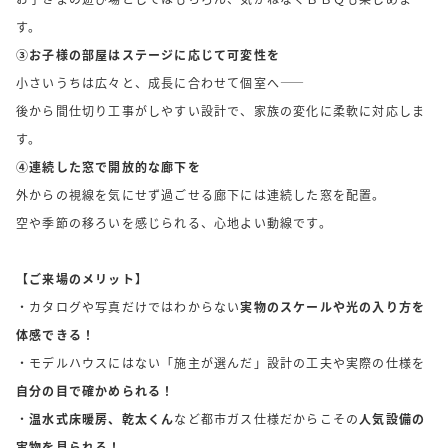
す。
③お子様の部屋はステージに応じて可変性を
小さいうちは広々と、成長に合わせて個室へ――
後から間仕切り工事がしやすい設計で、家族の変化に柔軟に対応しま
す。
④連続した窓で開放的な廊下を
外からの視線を気にせず過ごせる廊下には連続した窓を配置。
空や季節の移ろいを感じられる、心地よい動線です。
【ご来場のメリット】
・カタログや写真だけではわからない
実物のスケールや光の入り方を
体感できる！
・モデルハウスにはない「施主が選んだ」設計の工夫や実際の仕様を
自分の目で確かめられる！
・
温水式床暖房、乾太くん
など都市ガス仕様だからこその
人気設備の
実物を見られる！